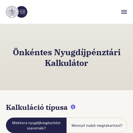
Önkéntes Nyugdíjpénztári
Kalkulátor
Kalkuláció típusa
Mekkora nyugdíjkiegészítést
Mennyit tudok megtakarítani?
szeretnék?