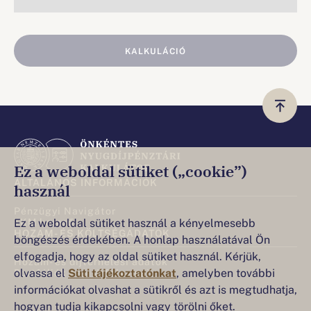
KALKULÁCIÓ
Ez a weboldal sütiket („cookie”)
ÁLTALÁNOS INFORMÁCIÓK
használ
Pénzügyi Navigátor
Ez a weboldal sütiket használ a kényelmesebb
TKM kereső
HOZAM- ÉS KÖLTSÉGADATOK
böngészés érdekében. A honlap használatával Ön
elfogadja, hogy az oldal sütiket használ. Kérjük,
Hozam- és díjterhelési adatok
olvassa el
Süti tájékoztatónkat
, amelyben további
Portfóliók napi árfolyamai
információkat olvashat a sütikről és azt is megtudhatja,
hogyan tudja kikapcsolni vagy törölni őket.